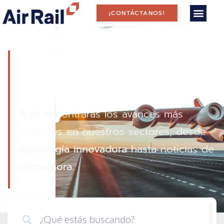
¡CONTÁCTANOS!
Contenido de
Interés
Aquí encontrarás los avances más
recientes en nuestros sectores, desde
tecnología
innovadora
hasta noticias de
última hora
.