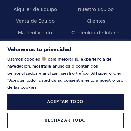
Alquiler de Equipo
Nuestro Equipo
Venta de Equipo
Clientes
Mantenimiento
Contenido de Interés
Valoramos tu privacidad
Contacto
Usamos cookies
para mejorar su experiencia de
navegación, mostrarle anuncios o contenidos
C/ Alsasua, 16 1º Izquierda, 28023, Madrid, ES
personalizados y analizar nuestro tráfico. Al hacer clic en
2615-287 Alverca do Ribatejo, Portugal
“Aceptar todo” usted da su consentimiento a nuestro uso
de las cookies.
+34 91 323 46 29
+351 218700275
ACEPTAR TODO
air-rail@air-rail.org
info.pt@air-rail.org
RECHAZAR TODO