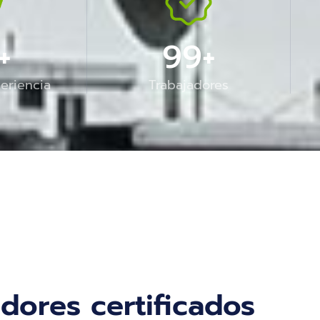
+
100
+
eriencia
Trabajadores
dores certificados