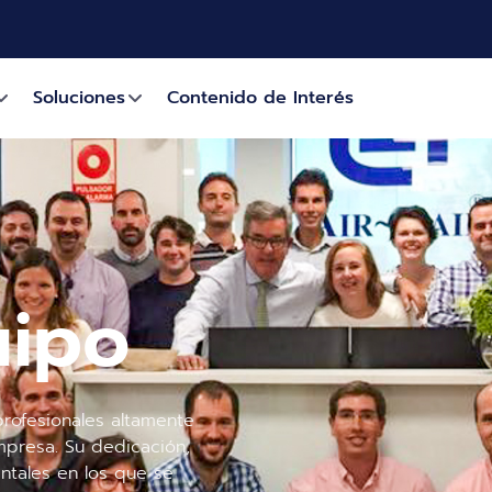
Soluciones
Contenido de Interés
uipo
ofesionales altamente
mpresa. Su dedicación,
ntales en los que se