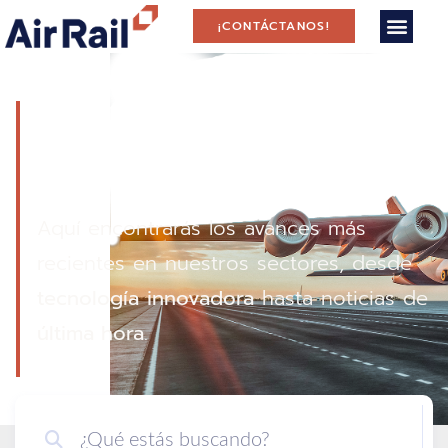
¡CONTÁCTANOS!
Contenido de
Interés
Aquí encontrarás los avances más
recientes en nuestros sectores, desde
tecnología
innovadora
hasta noticias de
última hora
.