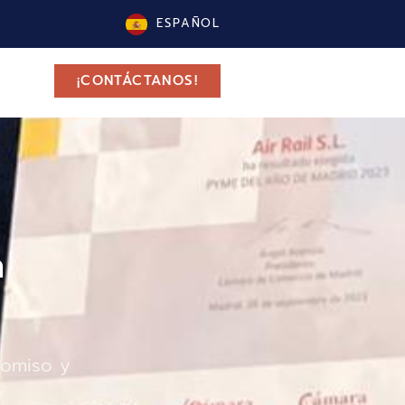
ESPAÑOL
¡CONTÁCTANOS!
a
romiso y