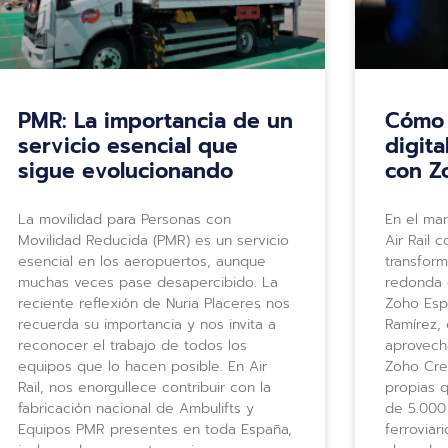
PMR: La importancia de un
Cómo A
servicio esencial que
digita
sigue evolucionando
con Z
La movilidad para Personas con
En el ma
Movilidad Reducida (PMR) es un servicio
Air Rail 
esencial en los aeropuertos, aunque
transform
muchas veces pase desapercibido. La
redonda 
reciente reflexión de Nuria Placeres nos
Zoho Espa
recuerda su importancia y nos invita a
Ramírez,
reconocer el trabajo de todos los
aprovech
equipos que lo hacen posible. En Air
Zoho Crea
Rail, nos enorgullece contribuir con la
propias 
fabricación nacional de Ambulifts y
de 5.000
Equipos PMR presentes en toda España,
ferroviar