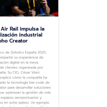
ir Rail impulsa la
lización industrial
oho Creator
rco de Zoholics España 2025,
compartió su experiencia de
ación digital en la mesa
de clientes organizada por
ña. Su CIO, César Viteri
 explicó cómo la compañía ha
ado la tecnología low-code de
tor para desarrollar soluciones
que optimizan la gestión de más
 equipos aeroportuarios y
ios en ocho países. Un ejemplo