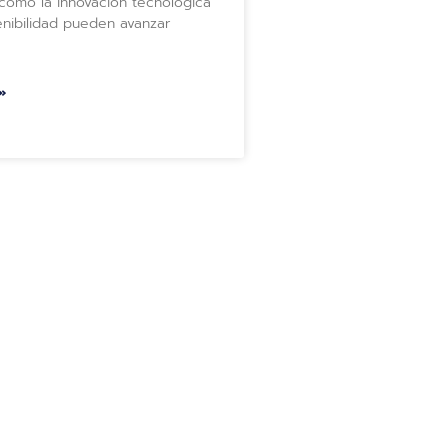
 cómo la innovación tecnológica
enibilidad pueden avanzar
»