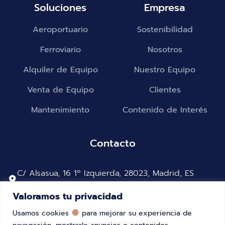
Soluciones
Empresa
Aeroportuario
Sostenibilidad
Ferroviario
Nosotros
Alquiler de Equipo
Nuestro Equipo
Venta de Equipo
Clientes
Mantenimiento
Contenido de Interés
Contacto
C/ Alsasua, 16 1º Izquierda, 28023, Madrid, ES
2615-287 Alverca do Ribatejo, Portugal
Valoramos tu privacidad
+34 91 323 46 29
Usamos cookies
para mejorar su experiencia de
+351 218700275