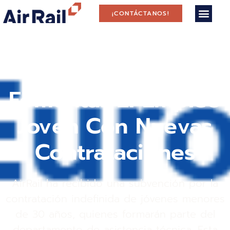
¡CONTÁCTANOS!
AirRail Obtiene
Subvención Para
Fomentar El Empleo
Joven Con Nuevas
Contrataciones
AirRail ha recibido una subvención por la
contratación indefinida de jóvenes menores
de 30 años, quienes formarán parte del
departamento de asistencia técnica. Esta