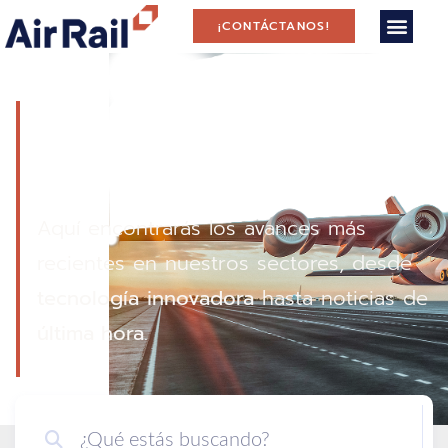
¡CONTÁCTANOS!
Contenido de
Interés
Aquí encontrarás los avances más
recientes en nuestros sectores, desde
tecnología
innovadora
hasta noticias de
última hora
.