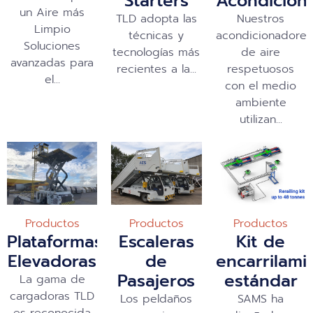
Starters
Acondicion
un Aire más
TLD adopta las
Nuestros
Limpio
técnicas y
acondicionadores
Soluciones
tecnologías más
de aire
avanzadas para
recientes a la...
respetuosos
el...
con el medio
ambiente
utilizan...
Productos
Productos
Productos
Plataformas
Escaleras
Kit de
Elevadoras
de
encarrilami
Pasajeros
estándar
La gama de
cargadoras TLD
Los peldaños
SAMS ha
es reconocida