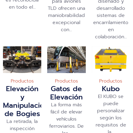
para aviones
diseñado y
en todo el...
TLD ofrecen una
desarrollado
maniobrabilidad
sistemas de
excepcional
encarrilamiento
con...
en
colaboración...
Productos
Productos
Productos
Kubo
Elevación
Gatos de
y
Elevación
El KUBO se
puede
Manipulación
La forma más
personalizar
de Bogies
fácil de elevar
según los
vehículos
La retirada, la
requisitos de
ferroviarios. De
inspección
la...