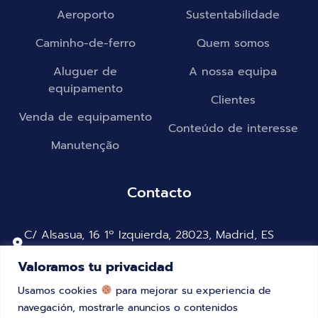
Aeroporto
Sustentabilidade
Caminho-de-ferro
Quem somos
Aluguer de
A nossa equipa
equipamento
Clientes
Venda de equipamento
Conteúdo de interesse
Manutenção
Contacto
C/ Alsasua, 16 1º Izquierda, 28023, Madrid, ES
2615-287 Alverca do Ribatejo, Portugal
Valoramos tu privacidad
+34 91 323 46 29
Usamos cookies
para mejorar su experiencia de
+351 218700275
navegación, mostrarle anuncios o contenidos