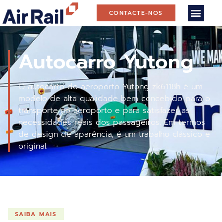
CONTACTE-NOS
Autocarro Yutong
O autocarro do aeroporto Yutong zk6118h é um
modelo de alta qualidade bem concebido para o
transporte no aeroporto e para satisfazer as
necessidades reais dos passageiros. Em termos
de design de aparência, é um trabalho clássico e
original.
SAIBA MAIS